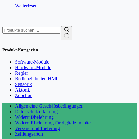
Weiterlesen
Suchen
nach:
Produkt-Kategorien
Software-Module
Hardware-Module
Regler
Bedieneinheiten HMI
Sensorik
Aktorik
Zubehör
Allgemeine Geschäftsbedingungen
Datenschutzerklärung
Widerrufsbelehrung
Widerrufsbelehrung für digitale Inhalte
Versand und Lieferung
Zahlungsarten